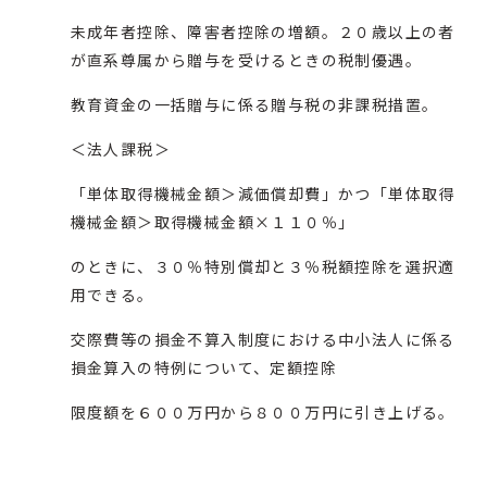
未成年者控除、障害者控除の増額。２０歳以上の者
が直系尊属から贈与を受けるときの税制優遇。
教育資金の一括贈与に係る贈与税の非課税措置。
＜法人課税＞
「単体取得機械金額＞減価償却費」かつ「単体取得
機械金額＞取得機械金額×１１０％」
のときに、３０％特別償却と３％税額控除を選択適
用できる。
交際費等の損金不算入制度における中小法人に係る
損金算入の特例について、定額控除
限度額を６００万円から８００万円に引き上げる。