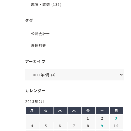
趣味・雑感 (136)
タグ
公認会計士
農協監査
アーカイブ
カレンダー
2013年2月
月
火
水
木
金
土
日
1
2
3
4
5
6
7
8
9
10