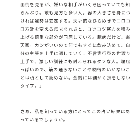
面倒を見るが、嫌いな相手がいくら困っていても知
らんぷり。敵も見方も多い人。器の大きさを身につ
ければ運勢は安定する。天才的なひらめきでコロコ
ロ方針を変える気まぐれさと、コツコツ努力を積み
上げる慎重な部分が同居している。臆病だけど、楽
天家。カンがいいので何でもすぐに飲み込めて、自
分の主張を上手に通していく。不言実行型の世渡り
上手で、激しい訓練にも耐えられるタフな人。理屈
っぽいので、筋の通らないことや納得のいかないこ
とは頑として認めない。金銭には細かく損をしない
タイプ。」
さあ、私を知っている方にとってこの占い結果はあ
っているでしょうか。