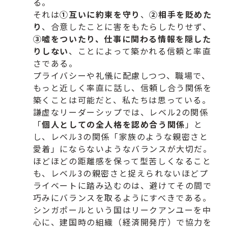
る。
それは
①
互いに約束を守り
、
②相手を貶めた
り
、
合意したことに害をもたらしたりせず、
③嘘をついたり、
仕事に関わる情報を隠した
りしない
、
ことによって築かれる信頼と率直
さである。
プライバシーや礼儀に配慮しつつ、職場で、
もっと近しく率直に話し、信頼し合う関係を
築くことは可能だと、
私たちは思っている。
謙虚なリーダーシップでは、レベル2の関係
「
個人としての全人格を認め合う関係
」と
し、レベル3の関係「
家族のような親密さと
愛着」にならないようなバランスが大切だ。
ほどほどの距離感を保って型苦しくなること
も、
レベル3の親密さと捉えられないほどプ
ライベートに踏み込むのは
、避けてその間で
巧みにバランスを取るようにすべきである。
シンガポールという国はリークアンユーを中
心に、建国時の組織（
経済開発庁）で協力を