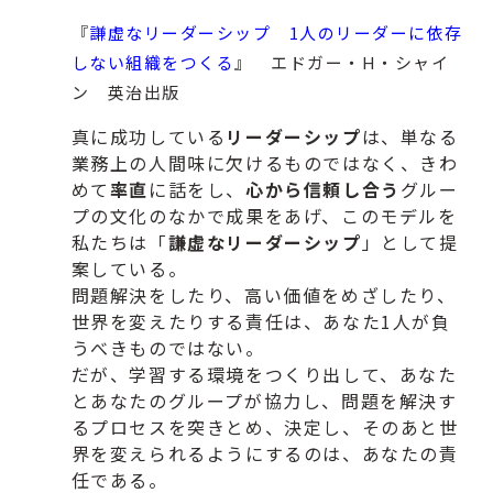
『
謙虚なリーダーシップ 1人のリーダーに依存
しない組織をつくる
』 エドガー・H・シャイ
ン 英治出版
真に成功している
リーダーシップ
は、
単なる
業務上の人間味に欠けるものではなく、
きわ
めて
率直
に話をし、
心から信頼し合う
グルー
プの文化のなかで成果をあげ、
このモデルを
私たちは「
謙虚なリーダーシップ
」
として提
案している。
問題解決をしたり、高い価値をめざしたり、
世界を変えたりする責任は、あなた1人が負
うべきものではない。
だが、学習する環境をつくり出して、
あなた
とあなたのグループが協力し、
問題を解決す
るプロセスを突きとめ、決定し、
そのあと世
界を変えられるようにするのは、あなたの責
任である。