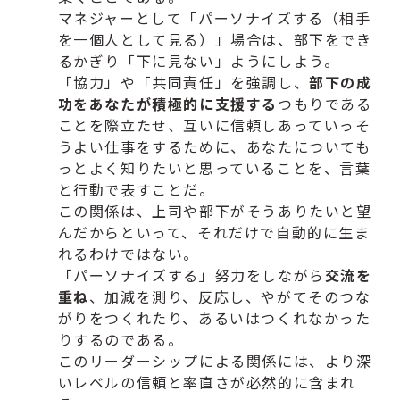
マネジャーとして「パーソナイズする（相手
を一個人として見る）
」場合は、部下をでき
るかぎり「下に見ない」ようにしよう。
「
協力」や「共同責任」を強調し、
部下の成
功をあなたが積極的に支援する
つもりである
ことを際立た
せ、互いに信頼しあっていっそ
うよい仕事をするために、
あなたについても
っとよく知りたいと思っていることを、
言葉
と行動で表すことだ。
この関係は、
上司や部下がそうありたいと望
んだからといって、
それだけで自動的に生ま
れるわけではない。
「パーソナイズする」
努力をしながら
交流を
重ね
、加減を測り、反応し、
やがてそのつな
がりをつくれたり、
あるいはつくれなかった
りするのである。
このリーダーシップによる関係には、
より深
いレベルの信頼と率直さが必然的に含まれ