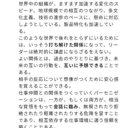
世界中の組織が、ますます加速する変化のス
ピード、
地球規模での相互のつながり、多文
化主義、
技術の進歩のペースに、懸命に対応
しようとしている。
製品特化も加速してい
る。
このような世界で後れをとらずにいるために
は、
いっそう
打ち解けた関係
になって、
リー
ダーは絶対的に謙虚にならざるをえない。
よい関係とは、過去のやりとりに基づき、未
来の互いの行動を、
互いに予想できる
ことで
ある。
相手の反応について想像がつくために安心感
を覚えることができる
。
仕事仲間との関係をつくっていくパーセニゼ
ーションは、
一方が、もしくは両方が、相当
な覚悟をもって
会話に臨み
、
無視されたり拒
絶されたり軽蔑されたりする危険を冒すこと
であり
、相互依存する仕事環境に適う信頼を
築くことである。