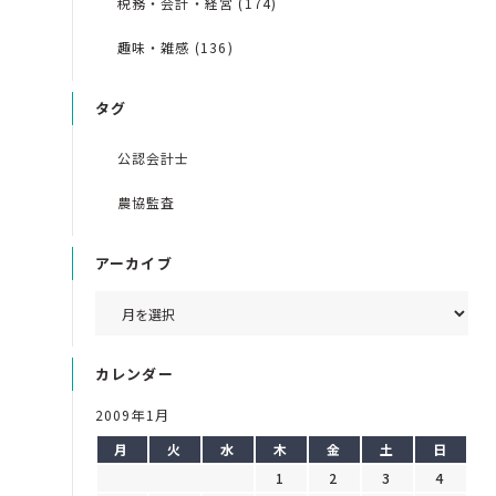
税務・会計・経営 (174)
趣味・雑感 (136)
タグ
公認会計士
農協監査
アーカイブ
カレンダー
2009年1月
月
火
水
木
金
土
日
1
2
3
4