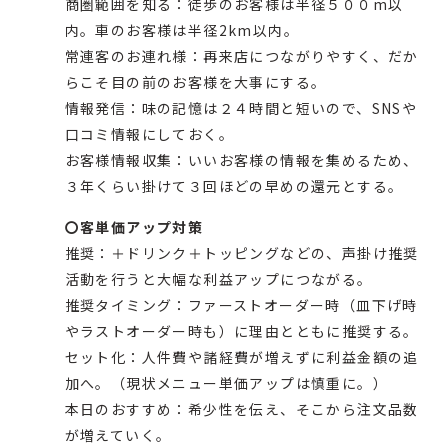
商圏範囲を知る：徒歩のお客様は半径５００m以
内。車のお客様は半径2km以内。
常連客のお連れ様：再来店につながりやすく、だか
らこそ目の前のお客様を大事にする。
情報発信：味の記憶は２４時間と短いので、SNSや
口コミ情報にしておく。
お客様情報収集：いいお客様の情報を集めるため、
３年くらい掛けて３回ほどの早めの還元とする。
〇客単価アップ対策
推奨：＋ドリンク＋トッピングなどの、声掛け推奨
活動を行うと大幅な利益アップにつながる。
推奨タイミング：ファーストオーダー時（皿下げ時
やラストオーダー時も）に理由とともに推奨する。
セット化：人件費や諸経費が増えずに利益金額の追
加へ。（現状メニュー単価アップは慎重に。）
本日のおすすめ：希少性を伝え、そこから注文品数
が増えていく。