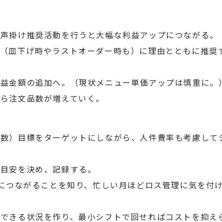
、声掛け推奨活動を行うと大幅な利益アップにつながる。
時（皿下げ時やラストオーダー時も）に理由とともに推奨
利益金額の追加へ。（現状メニュー単価アップは慎重に。
から注文品数が増えていく。
客数）目標をターゲットにしながら、人件費率も考慮して
注目安を決め、記録する。
上につながることを知り、忙しい月ほどロス管理に気を付
務できる状況を作り、最小シフトで回せればコストを抑え