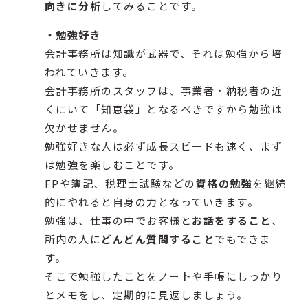
向きに分析
してみることです。
・勉強好き
会計事務所は知識が武器で、それは勉強から培
われていきます。
会計事務所のスタッフは、事業者・納税者の近
くにいて「知恵袋」となるべきですから勉強は
欠かせません。
勉強好きな人は必ず成長スピードも速く、まず
は勉強を楽しむことです。
FPや簿記、税理士試験などの
資格の勉強
を継続
的にやれると自身の力となっていきます。
勉強は、仕事の中でお客様と
お話をすること
、
所内の人に
どんどん質問すること
でもできま
す。
そこで勉強したことをノートや手帳にしっかり
とメモをし、定期的に見返しましょう。