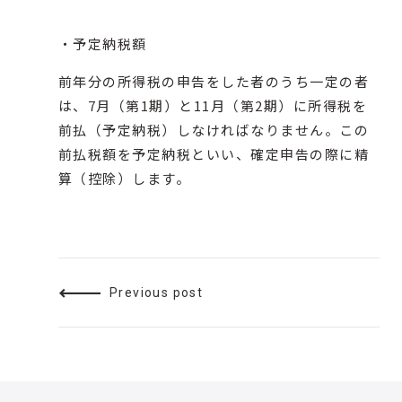
・予定納税額
前年分の所得税の申告をした者のうち一定の者
は、7月（第1期）と11月（第2期）に所得税を
前払（予定納税）しなければなりません。この
前払税額を予定納税といい、確定申告の際に精
算（控除）します。
Previous post