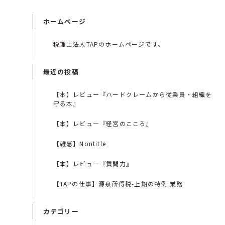
ホームページ
税理士法人TAPのホームページです。
最近の投稿
【本】レビュー『ハードクレームから従業員・組織を
守る本』
【本】レビュー『経営のこころ』
【雑感】Nontitle
【本】レビュー『質問力』
【TAPの仕事】源泉所得税-上期の特例 業務
カテゴリー