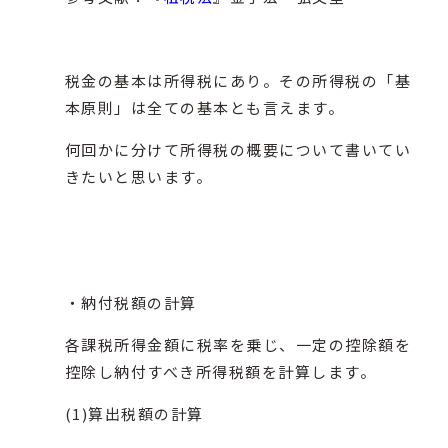
税金の基本は所得税にあり。その所得税の「基
本原則」は全ての基本とも言えます。
何回かに分けて所得税の概要について書いてい
きたいと思います。
・納付税額の計算
各課税所得金額に税率を乗じ、一定の控除額を
控除し納付すべき所得税額を計算します。
(1)算出税額の計算