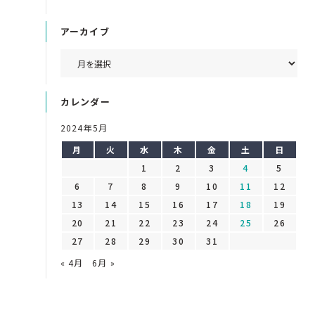
アーカイブ
カレンダー
2024年5月
月
火
水
木
金
土
日
1
2
3
4
5
6
7
8
9
10
11
12
13
14
15
16
17
18
19
20
21
22
23
24
25
26
27
28
29
30
31
« 4月
6月 »