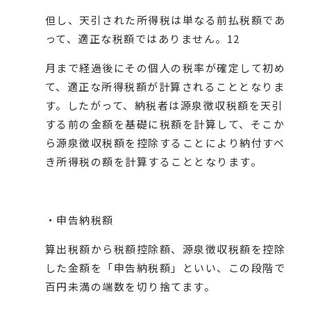
但し、天引された所得税は単なる前払税額であ
って、適正な税額ではありません。12
月まで経過後にその個人の税率が確定して初め
て、適正な所得税額が計算されることとなりま
す。したがって、納税者は源泉徴収税額を天引
する前の金額を基礎に税額を計算して、そこか
ら源泉徴収税額を控除することにより納付すべ
き所得税の額を計算することとなります。
・申告納税額
算出税額から税額控除額、源泉徴収税額を控除
した金額を「申告納税額」といい、この段階で
百円未満の端数を切り捨てます。