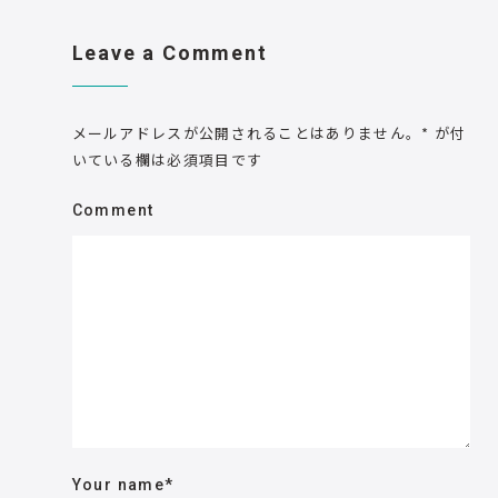
Leave a Comment
メールアドレスが公開されることはありません。
*
が付
いている欄は必須項目です
Comment
Your name
*