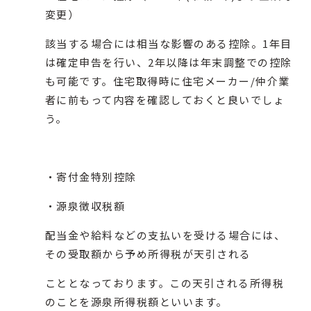
変更）
該当する場合には相当な影響のある控除。1年目
は確定申告を行い、2年以降は年末調整での控除
も可能です。住宅取得時に住宅メーカー/仲介業
者に前もって内容を確認しておくと良いでしょ
う。
・寄付金特別控除
・源泉徴収税額
配当金や給料などの支払いを受ける場合には、
その受取額から予め所得税が天引される
こととなっております。この天引される所得税
のことを源泉所得税額といいます。