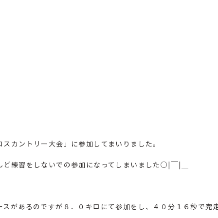
ロスカントリー大会
」に参加してまいりました。
ど練習をしないでの参加になってしまいました○|￣|＿
ースがあるのですが８．０キロにて参加をし、４０分１６秒で完