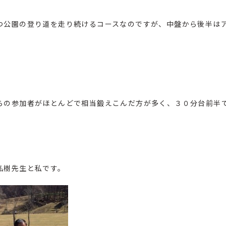
つ公園の登り道を走り続けるコースなのですが、中盤から後半は
らの参加者がほとんどで相当鍛えこんだ方が多く、３０分台前半
弘樹先生と私です。