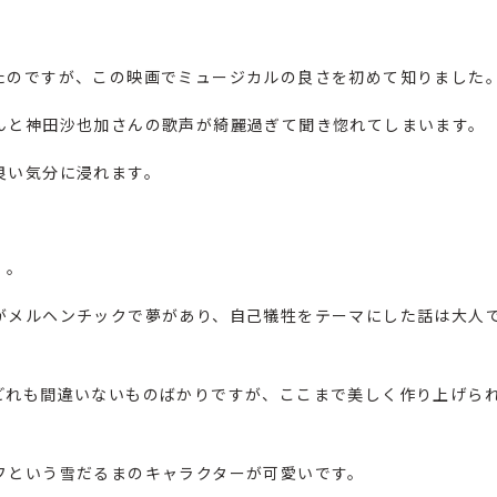
たのですが、この映画でミュージカルの良さを初めて知りました
んと神田沙也加さんの歌声が綺麗過ぎて聞き惚れてしまいます。
良い気分に浸れます。
』。
がメルヘンチックで夢があり、自己犠牲をテーマにした話は大人
どれも間違いないものばかりですが、ここまで美しく作り上げら
フという雪だるまのキャラクターが可愛いです。