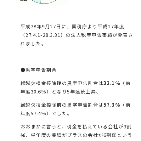
平成28年9月27日に、国税庁より平成27年度
（27.4.1-28.3.31）の法人税等申告事績が発表さ
れました。
●黒字申告割合
繰越欠損金控除
後
の黒字申告割合は
32.1％
（前
年度30.6％）となり5年連続上昇、
繰越欠損金控除
前
の黒字申告割合は
57.3％
（前
年度57.4％）でした。
おおまかに言うと、税金を払えている会社が3割
強、単年度の業績がプラスの会社が6割弱という