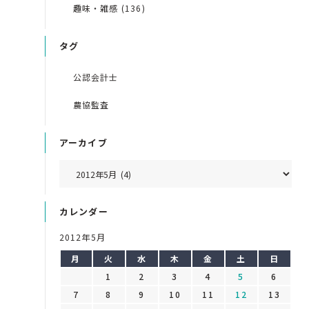
趣味・雑感 (136)
タグ
公認会計士
農協監査
アーカイブ
カレンダー
2012年5月
月
火
水
木
金
土
日
1
2
3
4
5
6
7
8
9
10
11
12
13