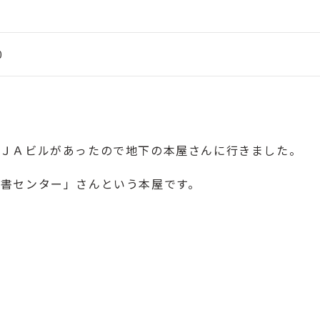
0
にＪＡビルがあったので地下の本屋さんに行きました。
業書センター
」さんという本屋です。