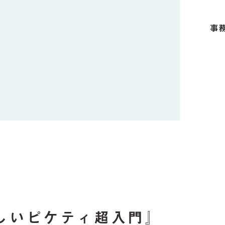
事
』
しいピケティ超入門』