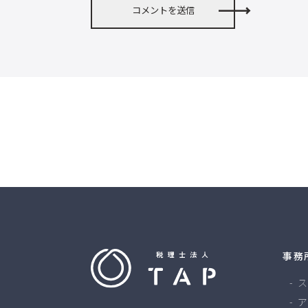
事務
ス
ア