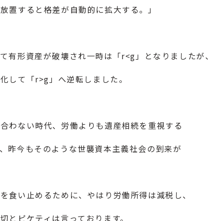
ま放置すると格差が自動的に拡大する。」
て有形資産が破壊され一時は「r<g」となりましたが、
化して「r>g」へ逆転しました。
に合わない時代、労働よりも遺産相続を重視する
、昨今もそのような世襲資本主義社会の到来が
行を食い止めるために、やはり労働所得は減税し、
切とピケティは言っております。