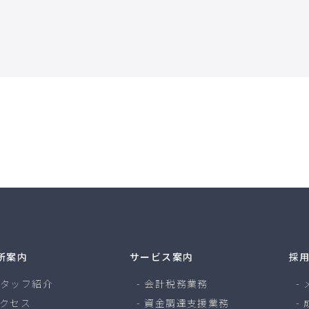
所案内
サービス案内
採
タッフ紹介
会計税務業務
クセス
資金調達支援業務