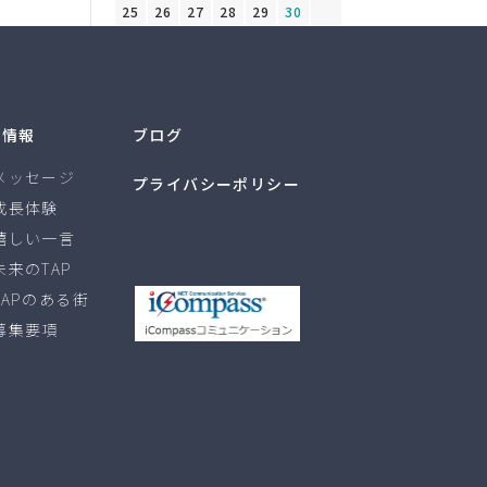
25
26
27
28
29
30
« 3月
5月 »
用情報
ブログ
メッセージ
プライバシーポリシー
成長体験
嬉しい一言
未来のTAP
TAPのある街
募集要項