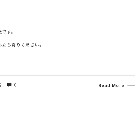
徴です。
お立ち寄りください。
感
0
Read More