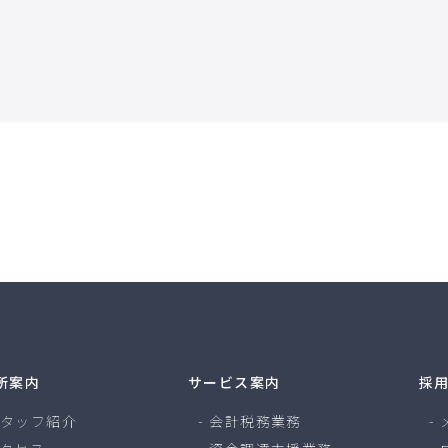
所案内
サービス案内
採
タッフ紹介
会計税務業務