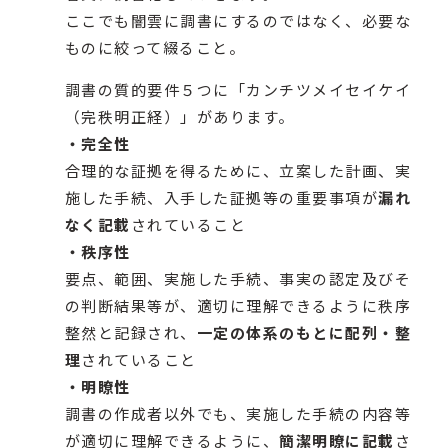
ここでも闇雲に調書にするのではなく、必要な
ものに絞って綴ること。
調書の質的要件５つに「カンチツメイセイケイ
（完秩明正経）」があります。
・完全性
合理的な証拠を得るために、立案した計画、実
施した手続、入手した証拠等の重要事項が
漏れ
なく記載
されていること
・秩序性
要点、範囲、実施した手続、事実の認定及びそ
の判断結果等が、適切に理解できるように秩序
整然と記録され、
一定の体系のもとに配列・整
理
されていること
・明瞭性
調書の作成者以外でも、実施した手続の内容等
が適切に理解できるように、
簡潔明瞭に記載
さ