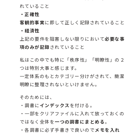
れていること
・正確性
客観的事実
に即して正しく記録されていること
・経済性
上記の要件を阻害しない限りにおいて
必要な事
項のみが記録
されていること
私はこの中でも特に「秩序性」「明瞭性」の２
つは特別大事と感じます。
一定体系のもとカテゴリー分けがされて、簡潔
明瞭に整理されないといけません。
そのためには、
・調書に
インデックス
を付ける。
・一部をクリアファイルに入れて放っておくの
ではなく全体を
一つの調書にまとめる
。
・各調書に必ず手書きで良いので
メモを入れ