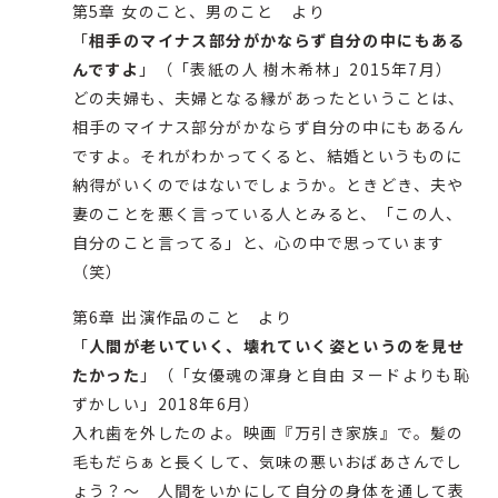
第5章 女のこと、男のこと より
「
相手のマイナス部分がかならず自分の中にもある
んですよ
」（「表紙の人 樹木希林」2015年7月）
どの夫婦も、夫婦となる縁があったということは、
相手のマイナス部分がかならず自分の中にもあるん
ですよ。それがわかってくると、結婚というものに
納得がいくのではないでしょうか。ときどき、夫や
妻のことを悪く言っている人とみると、「この人、
自分のこと言ってる」と、心の中で思っています
（笑）
第6章 出演作品のこと より
「
人間が老いていく、壊れていく姿というのを見せ
たかった
」（「女優魂の渾身と自由 ヌードよりも恥
ずかしい」2018年6月）
入れ歯を外したのよ。映画『万引き家族』で。髪の
毛もだらぁと長くして、気味の悪いおばあさんでし
ょう？～ 人間をいかにして自分の身体を通して表