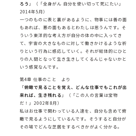
ろう
」（「全身がん 自分を使い切って死にたい」
2014年5月）
一つのものに表と裏があるように、物事には善の面
もあれば、悪の面もあるとわたしは思うんです。そ
ういう東洋的な考え方が自分の体の中に入ってき
て、宇宙の大きなものに対して働きかけるような祈
りという行為に感応していく。それが総体的にひと
りの人間となって生き生きしてくるんじゃないかと
いう感覚なんです。
第4章 仕事のこと より
「
俯瞰で見ることを覚え、どんな仕事でもこれが出
来れば、生き残れる
」（「この人の言葉は宝物
だ！」2002年8月）
私はお仕事で関わっている人達を、自分も含めて俯
瞰で見るようにしているんです。そうすると自分が
その場でどんな芝居をするべきかがよく分かる。