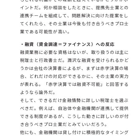
イントだ。何か相談をしたときに、提携先士業との
連携チームを組成して、問題解決に向けた提案をし
てくれたら、その士業は今後も付き合うべきプロ士
業である可能性が高い。
・融資（資金調達＝ファイナンス）への反応
融資業務に必要な資格はないが、取り扱うのは主に
税理士と行政書士だ。潤沢な融資を受けられるかど
うかは会社の決算書によるが、まずは赤字決算の場
合、どれだけの対応ができるかに、その士業の実力
が表れる。「赤字決算では融資不可能」と回答する
ようなら論外だ。
そして、できるだけ金融情勢に詳しい税理士を選ぶ
べきだ。例えば、自治体や金融機関が連携して提供
できる制度があるが、こうした動きに詳しいのが付
き合うべきプロ士業だとみていいだろう。
他にも、金融機関は貸し付けに積極的なタイミング