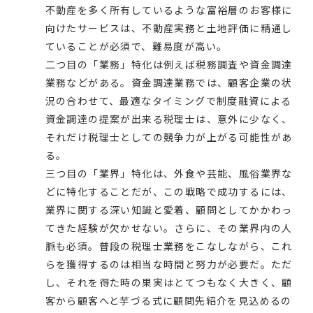
不動産を多く所有しているような富裕層のお客様に
向けたサービスは、不動産実務と土地評価に精通し
ていることが必須で、難易度が高い。
二つ目の「業務」特化は例えば税務調査や資金調達
業務などがある。資金調達業務では、顧客企業の状
況の合わせて、最適なタイミングで制度融資による
資金調達の提案が出来る税理士は、意外に少なく、
それだけ税理士としての競争力が上がる可能性があ
る。
三つ目の「業界」特化は、外食や芸能、風俗業界な
どに特化することだが、この戦略で成功するには、
業界に関する深い知識と愛着、顧問としてかかわっ
てきた経験が欠かせない。さらに、その業界内の人
脈も必須。普段の税理士業務をこなしながら、これ
らを獲得するのは相当な時間と努力が必要だ。ただ
し、それを得た時の果実はとてつもなく大きく、顧
客から顧客へと芋づる式に顧問先紹介を見込めるの