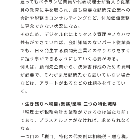
雇ってもベテラン従業員や代表税理士が新入り従業
員の教育に手を取られ、最も重要な顧問先企業への
会計や税務のコンサルティングなど、付加価値業務
に専念できない状況になる。
そのため、デジタル化によりタスク管理やノウハウ
共有ができていれば、会計知識のないパート従業員
でも、日々発生する顧問先企業とのやりとりをすぐ
に担う事ができるようにしていく必要がある。
例えば、顧問先企業から、決算書作成のための資料
が必要で、それがまだ顧問先から届いていない場合
などは、アラートが出るなどの仕組みを作ってい
く。
・生き残りへ税目/業務/業種 三つの特化戦略
「税理士が税務会計の業務ができるのは当たり前」
であり、プラスアルファがなければ、求められなく
なる。
一つ目の「税目」特化の代表例は相続税・贈与税。