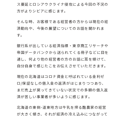
ス蔓延とロシアウクライナ侵攻による今回の不況の
方がよりシビアに感じます。
そんな時、お客様である経営者の方からは現在の経
済動向や、今後の展望についてのお話を聞かれま
す。
銀行系が出している経済指標・東京商工リサーチや
帝国データバンクから送られてくる冊子などに目を
通し、何より他の経営者の方のお話に耳を傾けて、
自分自身で感じたこをお伝えさせていただきます。
現在の北海道はコロナ資金と呼ばれている金利ゼ
ロ/保証なしの借入金の返済がはじまりつつあり、
まだ売上が戻ってきていない状況での多額の借入返
済が苦しい事業者が多いように感じます。
北海道の東側-道東地方は牛乳を搾る酪農家の経営
が大きく傾き、それが経済の冷え込みにつながって