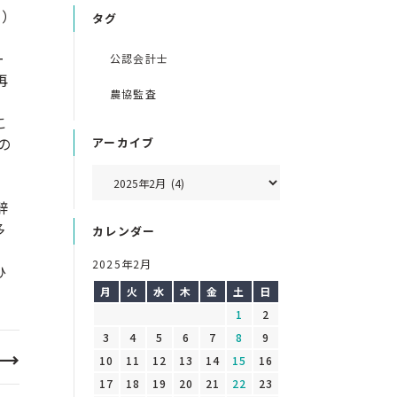
す）
タグ
ー
公認会計士
再
農協監査
こ
の
アーカイブ
。
辞
多
カレンダー
。
2025年2月
ひ
月
火
水
木
金
土
日
1
2
3
4
5
6
7
8
9
10
11
12
13
14
15
16
17
18
19
20
21
22
23