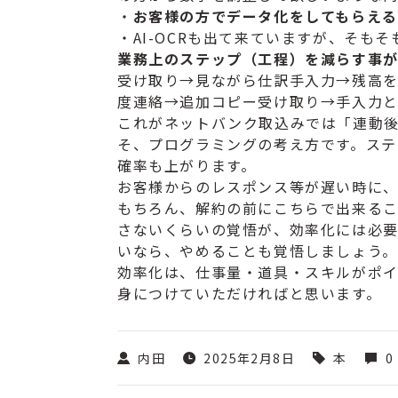
・
お客様の方でデータ化をしてもらえ
・AI-OCRも出て来ていますが、そも
業務上のステップ（工程）を減らす事
受け取り→
見ながら仕訳手入力→残高
度連絡→追加コピー受け取り→
手入力
これがネットバンク取込みでは「連動
そ、
プログラミングの考え方です。ステ
確率も上がります。
お客様からのレスポンス等が遅い時に
もちろん、解約の前にこちらで出来る
さないくらいの覚悟が、
効率化には必
いなら、やめることも覚悟しましょう。
効率化は、仕事量・道具・スキルがポイ
身につけていただけ
ればと思います。
内田
2025年2月8日
本
0