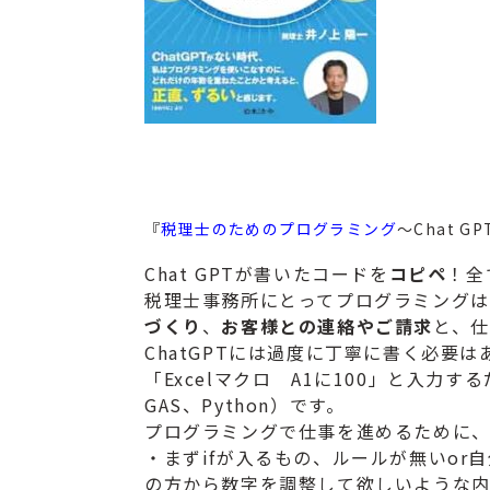
『
税理士のためのプログラミング
～Chat 
Chat GPTが書いたコードを
コピペ
！全
税理士事務所にとってプログラミングは
づくり
、
お客様との連絡やご請求
と、
ChatGPTには過度に丁寧に書く必要
「Excelマクロ A1に100」と入力
GAS、Python）です。
プログラミングで仕事を進めるために
・まずifが入るもの、
ルールが無いor
の方から数字を調整して欲しいような