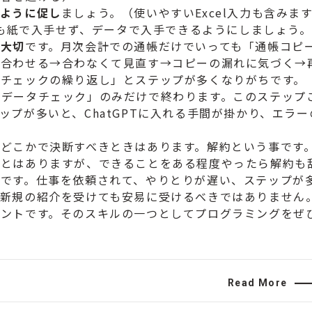
るように促し
ましょう。（
使いやすいExcel入力も含みま
そも紙で入手せず、
データで入手できるようにしましょう。
が大切
です。
月次会計での通帳だけでいっても「通帳コピ
を合わせる→合わなくて見直す→
コピーの漏れに気づく→
とチェックの繰り返し」とステップが多くなりがちです。
後データチェック」
のみだけで終わります。このステップ
ップが多いと、
ChatGPTに入れる手間が掛かり、
エラー
、
どこかで決断すべきときはあります。解約という事です
ことはありますが、
できることをある程度やったら解約も
要です。仕事を依頼されて、やりとりが遅い、
ステップが
新規の紹介を受けても安易に受けるべきではありません
ントです。
そのスキルの一つとしてプログラミングをぜ
Read More