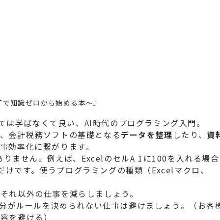
GPTで知識ゼロから始める本〜』
ては学ばなくて良い、
AI時代のプログラミング入門。
、
会計税務ソフトの基礎となる
データを整理
したり、
資
仕事効率化に繋がります。
はありません。例えば、
ExcelのセルA 1に100を入れる場
するだけです。使うプログラミングの種類（
Excelマクロ、
、
それ以外の仕事を減らしましょう。
自分がルールを決められない仕事は避けましょう
。（お客
内容を避ける）