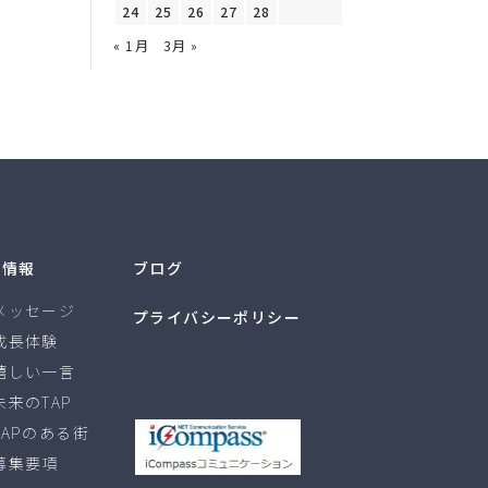
24
25
26
27
28
« 1月
3月 »
用情報
ブログ
メッセージ
プライバシーポリシー
成長体験
嬉しい一言
未来のTAP
TAPのある街
募集要項