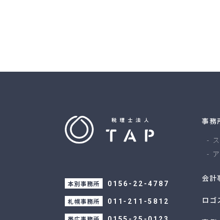
事務
ス
ア
会計
本別事務所
0156-22-4787
ロゴ
札幌事務所
011-211-5812
帯広事務所
0155-25-0123