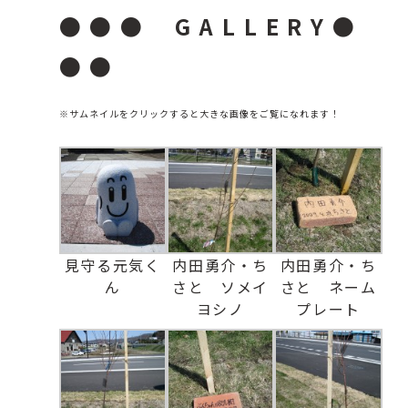
● ● ●
G A L L E R Y
●
● ●
※サムネイルをクリックすると大きな画像をご覧になれます！
見守る元気く
内田勇介・ち
内田勇介・ち
ん
さと ソメイ
さと ネーム
ヨシノ
プレート