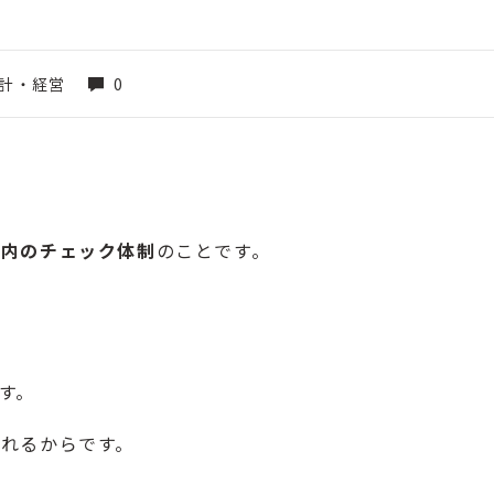
計・経営
0
社内のチェック体制
のことです。
す。
れるからです。