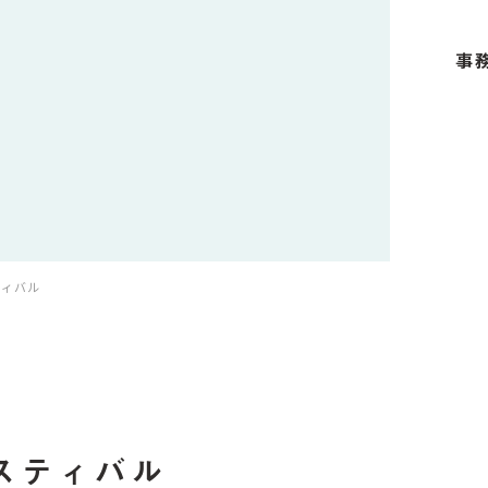
事
ティバル
スティバル