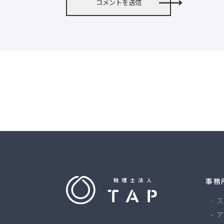
事務
ス
ア