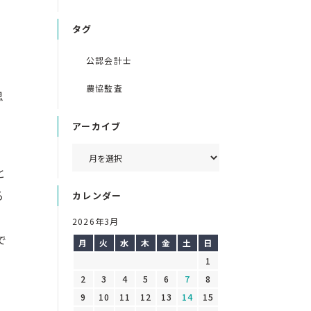
タグ
公認会計士
農協監査
思
アーカイブ
と
る
カレンダー
、
2026年3月
で
月
火
水
木
金
土
日
1
2
3
4
5
6
7
8
9
10
11
12
13
14
15