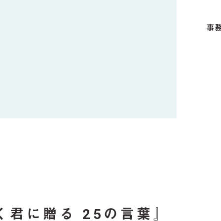
事
』
君に贈る 25の言葉』